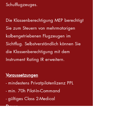
Schulflugzeuges.
Die Klassenberechtigung MEP berechtigt
Sie zum Steuern von mehrmotorigen
kolbengetriebenen Flugzeugen im
Sichtflug. Selbstverständlich können Sie
die Klassenberechtigung mit dem
Instrument Rating IR erweitern.
Voraussetzungen
- mindestens Privatpilotenlizenz PPL
- min. 70h Pilot-In-Command
- gültiges Class 2-Medical
Dauer
Die Ausbildung umfasst einen Theoriekurs
und eine Gesamtflugdauer von min. 6
Stunden.