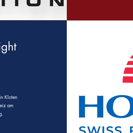
ight
.
in Kloten
weiz am
g.