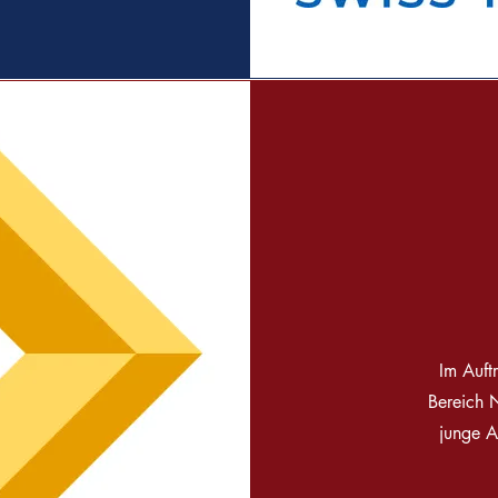
Im Auft
Bereich 
junge A